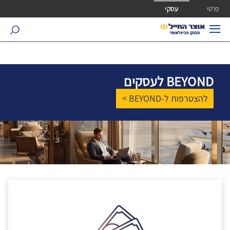
ישה ישירה לכפתור כניסה לחשבונך
פרטי
עסקי
search
BEYOND לעסקים
להצטרפות ל-BEYOND >