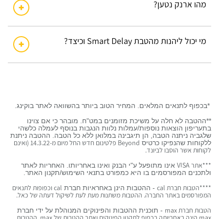
מהו ארנק נטען?
מי יכול ליהנות מהטבת Smart Delay וכיצד?
*בכפוף לתנאים המלאים. המחיר הטוב ביותר בהשוואה לאתר בוקינג.
**ההטבה לא חלה על משיכת מזומנים במט"ח. מובהר כי אם צוינו
בתעריפון הוצאות נוספות/עמלות נלוות הנגבות בנוסף לעמלה כלשהי
שלגביה ניתנה הטבה, הן תיגבינה במלואן ללא כל הטבה. ההטבה ניתנת
ללקוחות שהנפיקו כרטיס
Beyond
פלטינום חדש החל מיום מ-14.3.22 (ואינם
לקוחות אשר הוסבו לביונד.
***אתר VISA
אינו מתופעל ע"י הבנק ואינו באחריותו. האחריות לאתר
ולתכנים המפורסמים בו היא כמפורט בתנאי השימוש/תקנון האתר.
****הטבות חברת cal
- ההטבות הינן באחראיות חברת
cal
וכפופות לתנאים
המפורסמים באתר החברה. ההטבות משתנות מעת לעת לשיקול דעתה של כאל.
הטבות חברת max
- תוכנית ההטבות והפינוקים המנוהלת על ידי חברת
max
הינה באחריותה בכפוף לתקנון הפינוקים ואתר ההטבות של
max
. ההטבות