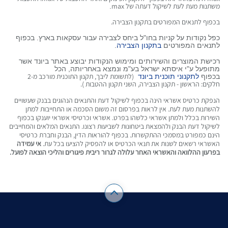
משתנות מעת לעת לשיקול דעתה של
max
.
בכפוף לתנאים המפורטים בתקנון הצבירה.
כפל נקודות על קניות בחו"ל ביחס לצבירה עבור עסקאות בארץ. בכפוף
לתנאים המפורטים
בתקנון הצבירה
.
רכישת המוצרים והשירותים ומימוש הנקודות יבוצע באתר ביונד אשר
מתופעל ע"י איסתא ישראל בע"מ ונמצא באחריותה, הכל
בכפוף
לתקנוני תוכנית ביונד
(לתשומת ליבך, תקנון התוכנית מורכב מ-2
חלקים: הראשון - תקנון הצבירה, השני תקנון ההטבות ).
הנפקת כרטיס אשראי הינה בכפוף לשיקול דעת והתנאים הנהוגים בבנק שעשויים
להשתנות מעת לעת. אין לראות בפרסום זה משום הסכמה או התחייבות למתן
השירות בכלל ולמתן אשראי כלשהו בפרט. אשראי וכרטיסי אשראי יוענקו בכפוף
לשיקול דעת הבנק ולהמצאת ביטחונות לשביעות רצונו. התנאים המלאים והמחייבים
הינם כמפורט במסמכי ההתקשרות. בכפוף להוראות הדין, הבנק וחברת כרטיסי
האשראי רשאים לשנות את תנאי הכרטיס או להפסיק להציעו בכל עת.
אי עמידה
בפרעון ההלוואה והאשראי האחר עלולה לגרור ריבית פיגורים והליכי הוצאה לפועל.