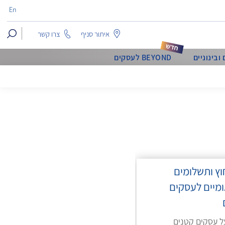
En
search
איתור סניף
צרו קשר
בינוניים
BEYOND לעסקים
וץ ותשלומים
ומיים לעסקים
ל עסקים קטנים