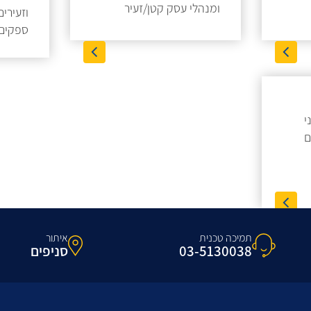
ומנהלי עסק קטן/זעיר
וזעירי
ספקים 
י
ם
תמיכה טכנית
איתור
03-5130038
סניפים