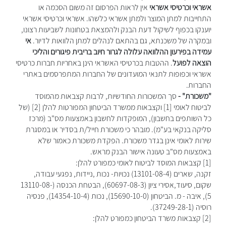
אשראי וכרטיסי אשראי
אין לראות הפרסום זה משום הסכמה או
התחייבות למתן המוצר ולמתן אשראי כלשהו. אשראי וכרטיסי אשראי
יוענקו בכפוף לשיקול דעת הבנק ולהמצאת בטחונות לשביעות רצונו,
ובמקרה של משכנתא, גם בהתאם לנהלים למתן הלוואות לדיור.
אי
עמידה בפירעון ההלוואה עלולה לגרור חיוב בריבית פיגורים והליכי
הוצאה לפועל
. ההטבות בכרטיסי האשראי הינן באחריות חברות כרטיסי
אשראי וכפופות לתנאי המועדונים של החברות המתפרסמים באתרי
החברות.
"משכורת" -
סך המשכורות החודשיות, לרבות קצבאות מהמוסד
לביטוח לאומי [1] וקצבאות ממשרד הביטחון המפורטות להלן [2] (של
כל השותפים בחשבון), המופקדות לחשבון באמצעות מס"ב (מרכז
סליקה בנקאי בע"מ). מובהר כי משכורת חייל/ת בסדיר או במסגרת
שירות לאומי אינן בגדר משכורת. הפקדת משכורת כאמור שלא
באמצעות מס"ב טעונה אישור הבנק מראש.
[1] קצבאות המוסד לביטוח לאומי כמפורט להלן:
זקנה, שארים (13101-08-4) נכויות- נכות ,ניידות, נפגעי עבודה,
שקום, סיעוד,אסירי ציון (60697-08-3), הבטחת הכנסה (13110-08-
5), איבה - מ. הביטחון (15690-10-0), נכות (14354-10-4), פנסיה
רוסיה (37249-28-1).
[2] קצבאות משרד הביטחון כמפורט להלן: