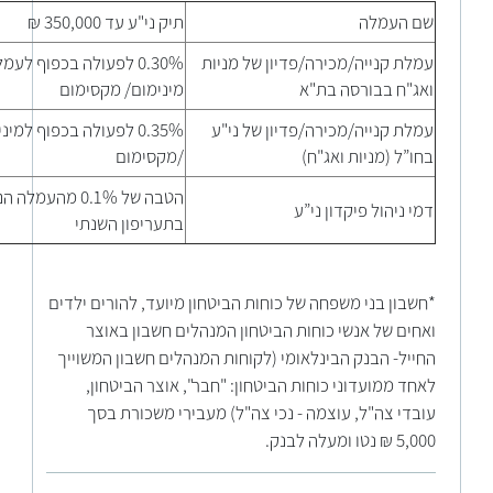
שם העמלה
תיק ני"ע עד 350,000 ₪
עמלת קנייה/מכירה/פדיון של מניות
0.30% לפעולה בכפוף לעמ
ואג"ח בבורסה בת"א
מינימום/ מקסימום
עמלת קנייה/מכירה/פדיון של ני"ע
0.35% לפעולה בכפוף למינ
בחו”ל (מניות ואג"ח)
/מקסימום
הטבה של 0.1% מהעמל
דמי ניהול פיקדון ני”ע
בתעריפון השנתי
*חשבון בני משפחה של כוחות הביטחון מיועד, להורים ילדים
ואחים של אנשי כוחות הביטחון המנהלים חשבון באוצר
החייל- הבנק הבינלאומי (לקוחות המנהלים חשבון המשוייך
לאחד ממועדוני כוחות הביטחון: "חבר", אוצר הביטחון,
עובדי צה"ל, עוצמה - נכי צה"ל) מעבירי משכורת בסך
5,000 ₪ נטו ומעלה לבנק.