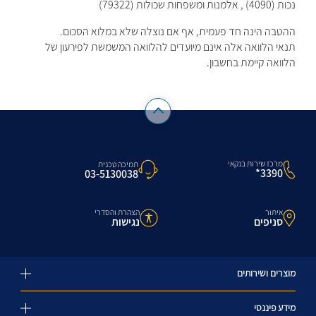
נכות (4090) , אלמנות ומשפחות שכולות (79322)
ההטבה הינה חד פעמית, אף אם נוצלה שלא במלוא הסכום.
תנאי הלוואה אלה אינם מיועדים להלוואה המשמשת לפירעון של
הלוואה קיימת בחשבון.
מרכז שירות בנקאי
תמיכה טכנית
3390*
03-5130038
איתור
הצהרת והסדרי
סניפים
נגישות
מוצרים ושירותים
מידע פיננסי