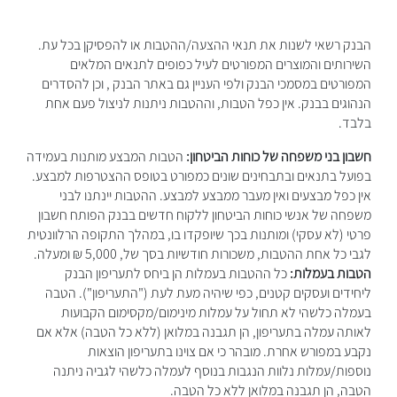
הבנק רשאי לשנות את תנאי ההצעה/ההטבות או להפסיקן בכל עת.
השירותים והמוצרים המפורטים לעיל כפופים לתנאים המלאים
המפורטים במסמכי הבנק ולפי העניין גם באתר הבנק , וכן להסדרים
הנהוגים בבנק. אין כפל הטבות, וההטבות ניתנות לניצול פעם אחת
בלבד.
חשבון בני משפחה של כוחות הביטחון:
הטבות המבצע מותנות בעמידה
בפועל בתנאים ובתבחינים שונים כמפורט בטופס ההצטרפות למבצע.
אין כפל מבצעים ואין מעבר ממבצע למבצע. ההטבות יינתנו לבני
משפחה של אנשי כוחות הביטחון ללקוח חדשים בבנק הפותח חשבון
פרטי (לא עסקי) ומותנות בכך שיופקדו בו, במהלך התקופה הרלוונטית
לגבי כל אחת ההטבות, משכורות חודשיות בסך של, 5,000 ₪ ומעלה.
הטבות בעמלות:
כל ההטבות בעמלות הן ביחס לתעריפון הבנק
ליחידים ועסקים קטנים, כפי שיהיה מעת לעת ("התעריפון"). הטבה
בעמלה כלשהי לא תחול על עמלות מינימום/מקסימום הקבועות
לאותה עמלה בתעריפון, הן תגבנה במלואן (ללא כל הטבה) אלא אם
נקבע במפורש אחרת. מובהר כי אם צוינו בתעריפון הוצאות
נוספות/עמלות נלוות הנגבות בנוסף לעמלה כלשהי לגביה ניתנה
הטבה, הן תגבנה במלואן ללא כל הטבה.