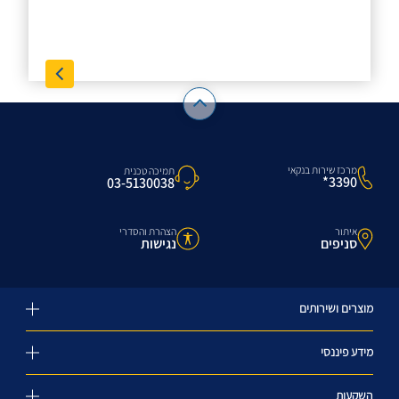
מרכז שירות בנקאי
תמיכה טכנית
3390*
03-5130038
איתור
הצהרת והסדרי
סניפים
נגישות
מוצרים ושירותים
מידע פיננסי
השקעות