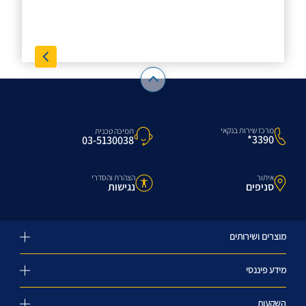
מרכז שירות בנקאי
תמיכה טכנית
3390*
03-5130038
איתור
הצהרת והסדרי
סניפים
נגישות
מוצרים ושירותים
מידע פיננסי
השקעות