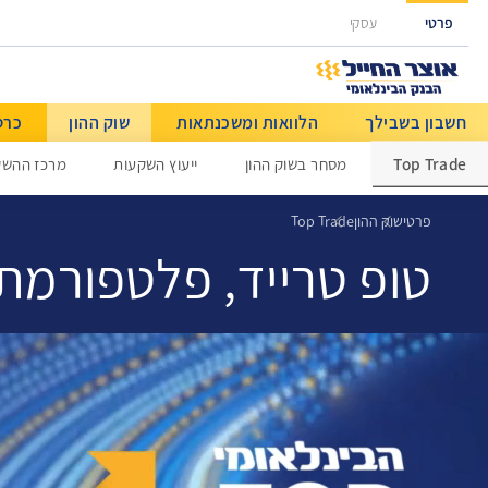
גישה ישירה לכפתור כניסה לחשבונך
פרטי
עסקי
חשבון בשבילך
הלוואות ומשכנתאות
שוק ההון
כרט
מט"ח ותשלומים בינלאומיים
Top Trade
מסחר בשוק ההון
ייעוץ השקעות
מרכז ההשק
פרטי
שוק ההון
Top Trade
טופ טרייד, פלטפורמת