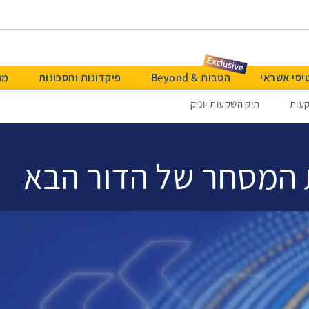
יסי אשראי
הטבות & Beyond
פיקדונות וחסכונות
מו
עות
תיק השקעות יוניק
 המסחר של הדור הבא