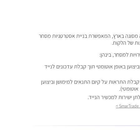
שיר
 מסוגה בארץ, המאפשרת בניית אסטרטגיות מסחר
הבנ
ת של הלקוח.
AI
יות למסחר, בינהן:
קבל
חבר
יצוען באופן אוטומטי תוך קבלת עדכונים לנייד
מני
בנו
קבלת התראות על קיום התנאים למימושן וביצוען
אחר
אוטומטי).
בור
תן ישירות למכשיר הנייד.
הע
אנל
ופש
מיד
רוצ