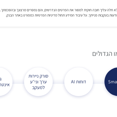
ו הגדולים
סורק ניירות
ג
Sma
דוחות AI
ערך וני״ע
אינטר
למעקב