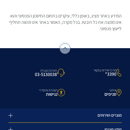
המידע באתר מציג, באופן כללי, עיקרים בתחום החיסכון הפנסיוני והוא
אינו ממצה את כל היבטיו. בכל מקרה, האמור באתר אינו מהווה תחליף
לייעוץ פנסיוני.
מרכז שירות בנקאי
תמיכה טכנית
3390*
03-5130038
איתור
הצהרת והסדרי
סניפים
נגישות
מוצרים ושירותים
מידע פיננסי