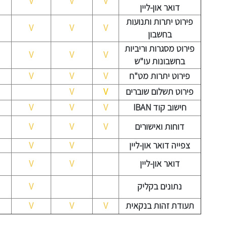
V
V
V
דואר און-ליין
פירוט יתרות ותנועות
V
V
V
בחשבון
פירוט מסגרות וריביות
V
V
V
בחשבונות עו"ש
פירוט יתרות מט"ח
V
V
V
פירוט תשלום שוברים
V
V
חישוב קוד IBAN
V
V
V
דוחות ואישורים
V
V
V
צפייה דואר און-ליין
V
V
דואר און-ליין
V
V
נתונים בקליק
V
תעודת זהות בנקאית
V
V
V