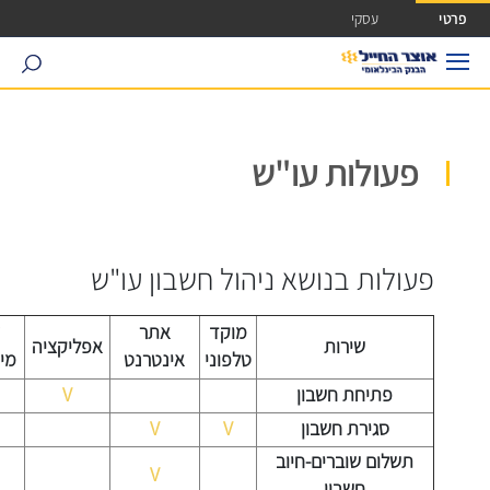
ישה ישירה לכפתור כניסה לחשבונך
פרטי
עסקי
search
פעולות עו"ש
פעולות בנושא ניהול חשבון עו"ש
מוקד
אתר
שירות
אפליקציה
טלפוני
אינטרנט
מיד
פתיחת חשבון
V
סגירת חשבון
V
V
תשלום שוברים-חיוב
V
חשבון