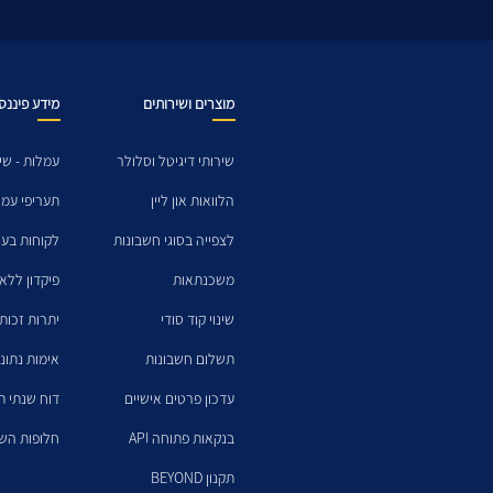
מוצרים ושירותים
מידע פיננסי
שירותי דיגיטל וסלולר
עמלות - שי
הלוואות און ליין
תעריפי עמל
לצפייה בסוגי חשבונות
לקוחות בעל
משכנתאות
פיקדון ללא
שינוי קוד סודי
יתרות זכות
תשלום חשבונות
אימות נתוני
עדכון פרטים אישיים
דוח שנתי ת
בנקאות פתוחה API
חלופות הש
תקנון BEYOND