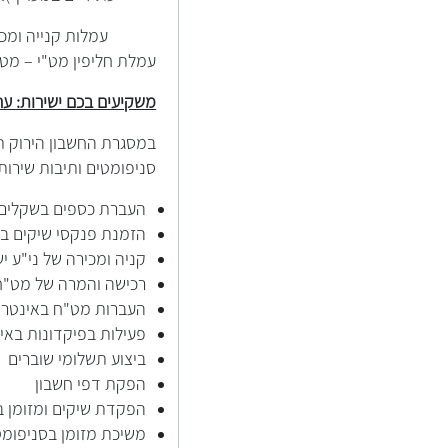
עמלות קנייה ומכירה של
עמלת חליפין מט"י – מט
משקיעים בכם ישירות: ע
במסגרת החשבון הירוק תו
סניפומטים ותיבות שירות
העברת כספים בשקלים 
הזמנת פנקסי שיקים ב
קניה ומכירה של ני"ע י
רכישה והמרה של מט"ח
העברות מט"ח באינטרנ
פעילות בפיקדונות באי
ביצוע תשלומי שוברים
הפקת דפי חשבון
הפקדת שיקים ומזומן ב
משיכת מזומן בסניפומט