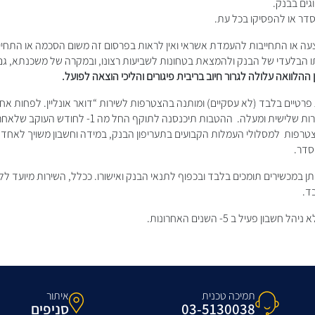
גים בבנק.
דר או להפסיקו בכל עת.
צעה או התחייבות להעמדת אשראי ואין לראות בפרסום זה משום הסכמה או התחיי
תו הבלעדי של הבנק ולהמצאת בטחונות לשביעות רצונו, ובמקרה של משכנתא, ג
 ההלוואה עלולה לגרור חיוב בריבית פיגורים והליכי הוצאה לפועל.
פרטיים בלבד (לא עסקיים) ומותנה בהצטרפות לשירות “דואר אונליין. לפחות אח
מנוי לשירות האינטרנט ברמת שירות שלישית ומעלה. ההטבות 
פות למסלולי העמלות הקבועים בתעריפון הבנק, במידה וחשבון משויך לאחד מ
סדר.
תן במכשירים תומכים בלבד ובכפוף לתנאי הבנק ואישורו. ככלל, השירות מיועד ללק
ד.
ן פעיל ב 5- השנים האחרונות.
תמיכה טכנית
איתור
03-5130038
סניפים