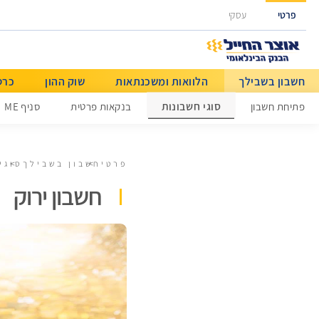
גישה ישירה לכפתור כניסה לחשבונך
פרטי
עסקי
חשבון בשבילך
הלוואות ומשכנתאות
שוק ההון
כרט
מט"ח ותשלומים בינלאומיים
סוגי חשבונות
פתיחת חשבון
בנקאות פרטית
סניף ME
פרטי
חשבון בשבילך
סוגי
חשבון ירוק