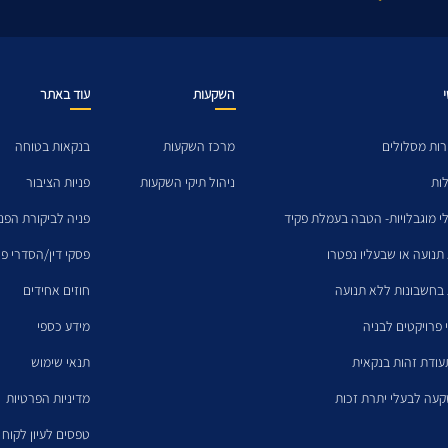
השקעות
עוד באתר
רות מסלולים
מרכז השקעות
בנקאות בטוחה
ות
ניהול תיקי השקעות
פניות הציבור
י מוגבלויות- הטבה בעמלת פקיד
פניה לביקורת הפנ
 תנועה או שבעליו נפטרו
פסקי דין/הסדרי פש
 בחשבונות ללא תנועה
חוזים אחידים
 פרויקטים לבניה
מידע כספי
עודת זהות בנקאית
תנאי שימוש
קעה לבעלי יתרת זכות
מדיניות הפרטיות
טפסים לעיון לקוח