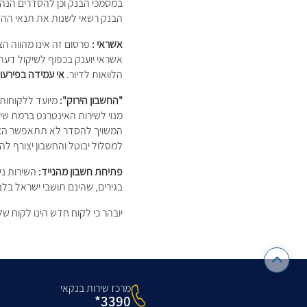
במסמכי הבנק וכן להסדרים הנהו
הבנק רשאי לשנות את תנאי ההס
אשראי :
פרסום זה אינו מהווה ה
אשראי יוענק בכפוף לשיקול דע
הלוואות לדיור.
אי עמידה בפירעון
"החשבון הירוק":
מיועד ללקוחות 
המשויך להסדר לא תתאפשר הצטר
למסלול יבוטל והחשבון יצורף לה
פתיחת חשבון מהנייד:
השירות ני
בגירים, שהינם תושבי ישראל בלב
יובהר כי לקוח חדש הינו לקוח שלא ניהל חשבו
מרכז שירות בנקאי
3390*