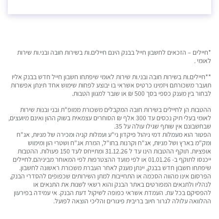
*חיילים – הזכאים לחשבון חייל בבנק הינם חיילים.ות בשירות חובה ובני.ות שירות
לאומי .
**חיילים.ות בשירות חובה ובני.ות שירות לאומי שיפתחו חשבון חייל חדש בבנק אליו
תועבר משכורתם ויזמינו כרטיס אשראי בו יבוצע לפחות שימוש אחד תינתן אפשרות
לבחור בין מענק כספי בסך 500 ₪ או שובר למגוון הטבות.
ההטבות הן לחיילים בשירות חובה המקבלים משכורת ממופ"ת ובני ובנות שירות
לאומי בעלי תיק נכסים עד 300 אלף ₪ הסוחרים עצמאית בשוק ההון ואינם מיועצים,
שבחשבונם אין שותף שגילו עולה על 35.
הפטור הוא מעמלות דמי ניהול פיקדון ני"ע ועמלות קניה ומכירה של מניות, אג"ח
ומק"מ בארץ ושל מניות, אג"ח וקרנות בחו"ל, המרת אג"ח ושטרי הון ומימוש
אופציות. תוקף ההטבות הינו עד ל 31.12.26 ומתייחס לעד 150 פעולות.
ההטבות
ייכנסו לתוקף ב- 01.01.26 או לפי מועד ההצטרפות לפי המאוחר מביניהם
.
לחיילים
שיפתחו חשבון חדש בבנק, יינתן מענק לאחר העברת משכורת ראשונה לחשבון.
הפרסום אינו מהווה הסכמה או התחייבות למתן השירותים שכפופים להסדרי הבנק,
לנהליו ולתנאים המפורטים באתר הבנק והוא רשאי לשנות את התנאים או
להפסיקם בכל עת. העמדת אשראי כפופה לשיקול דעת הבנק. אי עמידה בפירעון
ההלוואה עלולה לגרור חיוב בריבית פיגורים והליכי הוצאה לפועל.