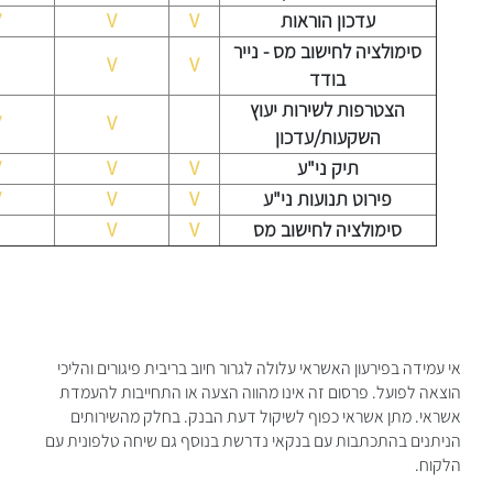
עדכון הוראות
V
V
V
סימולציה לחישוב מס - נייר
V
V
בודד
הצטרפות לשירות יעוץ
V
V
השקעות/עדכון
תיק ני"ע
V
V
V
פירוט תנועות ני"ע
V
V
V
סימולציה לחישוב מס
V
V
אי עמידה בפירעון האשראי עלולה לגרור חיוב בריבית פיגורים והליכי
הוצאה לפועל. פרסום זה אינו מהווה הצעה או התחייבות להעמדת
אשראי. מתן אשראי כפוף לשיקול דעת הבנק. בחלק מהשירותים
הניתנים בהתכתבות עם בנקאי נדרשת בנוסף גם שיחה טלפונית עם
הלקוח.