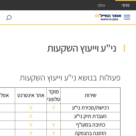
ישה ישירה לכפתור כניסה לחשבונך
פרטי
עסקי
search
ני"ע וייעוץ השקעות
פעולות בנושא ני"ע וייעוץ השקעות
מוקד
שירות
אתר אינטרנט
אפלי
טלפוני
רכישת/מכירת ני"ע
V
V
V
העברת תיק ני"ע
V
כתיבה במעו"ף
V
V
V
הזמנה בהנפקה
V
V