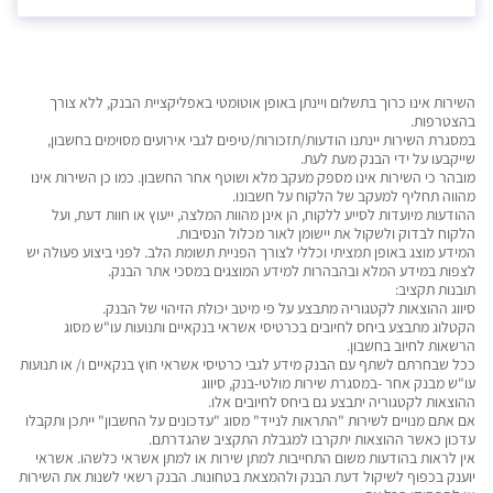
השירות אינו כרוך בתשלום ויינתן באופן אוטומטי באפליקציית הבנק, ללא צורך
בהצטרפות.
במסגרת השירות יינתנו הודעות/תזכורות/טיפים לגבי אירועים מסוימים בחשבון,
שייקבעו על ידי הבנק מעת לעת.
מובהר כי השירות אינו מספק מעקב מלא ושוטף אחר החשבון. כמו כן השירות אינו
מהווה תחליף למעקב של הלקוח על חשבונו.
ההודעות מיועדות לסייע ללקוח, הן אינן מהוות המלצה, ייעוץ או חוות דעת, ועל
הלקוח לבדוק ולשקול את יישומן לאור מכלול הנסיבות.
המידע מוצג באופן תמציתי וכללי לצורך הפניית תשומת הלב. לפני ביצוע פעולה יש
לצפות במידע המלא ובהבהרות למידע המוצגים במסכי אתר הבנק.
תובנות תקציב:
סיווג ההוצאות לקטגוריה מתבצע על פי מיטב יכולת הזיהוי של הבנק.
הקטלוג מתבצע ביחס לחיובים בכרטיסי אשראי בנקאיים ותנועות עו"ש מסוג
הרשאות לחיוב בחשבון.
ככל שבחרתם לשתף עם הבנק מידע לגבי כרטיסי אשראי חוץ בנקאיים ו/ או תנועות
עו"ש מבנק אחר -במסגרת שירות מולטי-בנק, סיווג
ההוצאות לקטגוריה יתבצע גם ביחס לחיובים אלו.
אם אתם מנויים לשירות "התראות לנייד" מסוג "עדכונים על החשבון" ייתכן ותקבלו
עדכון כאשר ההוצאות יתקרבו למגבלת התקציב שהגדרתם.
אין לראות בהודעות משום התחייבות למתן שירות או למתן אשראי כלשהו. אשראי
יוענק בכפוף לשיקול דעת הבנק ולהמצאת בטחונות. הבנק רשאי לשנות את השירות