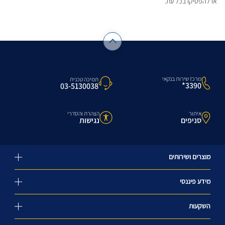
או להפסיקו בכל עת.
מרכז שירות בנקאי
תמיכה טכנית
3390*
03-5130038
איתור
הצהרת והסדרי
סניפים
נגישות
מוצרים ושירותים
מידע פיננסי
השקעות