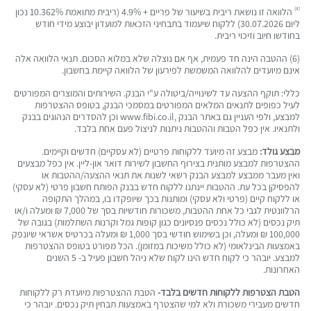
(4)
הלוואה זו נושאת ריבית בשיעור של פריים + 4.9% (ריבית מתואמת 10.362% נכון
ליום 30.07.2026) ללקוח שיעמוד בתבחיני הזכאות למועדון יבוצע מידי חודש
בחודשו חיוב וזיכוי ריבית.
(6) ההטבה הינה חד פעמית, אף אם נוצלה שלא במלוא הסכום. תנאי הלוואה אלה
אינם מיועדים להלוואה המשמשת לפירעון של הלוואה קיימת בחשבון.
כללי: תוקף ההצעה עד לשינוייה/ביטולה ע"י הבנק. השירותים והמוצרים המפורטים
לעיל כפופים לתנאים המלאים המפורטים במסמכי הבנק, בטופס ההצטרפות
למבצע, ולפי העניין גם באתר הבנק ,www.fibi.co.il וכן להסדרים הנהוגים בבנק
ולתנאיו. אין כפל הטבות וההטבות ניתנות לניצול פעם אחת בלבד.
מבצע גולד:
מבצע זה מיועד ללקוחות פרטיים (לא עסקיים) חדשים וקיימים.
ההצטרפות למבצע מותנית בצירוף החשבון לשירות דואר און-ליין. אין כפל מבצעים
ואין מעבר ממבצע למבצע הבנק רשאי לשנות את תנאי ההצעה/ההטבות או
להפסיקן בכל עת. ההטבות יינתנו ללקוח חדש בבנק הפותח חשבון פרטי (לא עסקי)
או ללקוח קיים (פרטי ולא עסקי) ומותנות בכך שיופקדו בו, במהלך התקופה
הרלוונטית לגבי כל אחת ההטבות, משכורות חודשיות בסך של 7,000 ₪ ומעלה ו/או
תיק נכסים (לא כולל נכסים פנסיונים כגון קופות גמל וקרנות השתלמות) בגובה של
100,000 ₪ ומעלה, וכן בשימוש חודשי בסך 1,000 ₪ ומעלה בכרטיס אשראי שיונפק
באמצעות הבינלאומי (לא כולל משיכות במזומן). הכל מפורט בטופס ההצטרפות
למבצע. יובהר כי לקוח חדש הינו לקוח שלא ניהל חשבון פעיל ב- 5 השנים
האחרונות.
הטבת הצטרפות ללקוחות חדשים בלבד-
הטבת ההצטרפות מיועדת רק ללקוחות
חדשים מעבירי משכורת ולא למי שהצטרף באמצעות תבחין תיק נכסים. יובהר כי