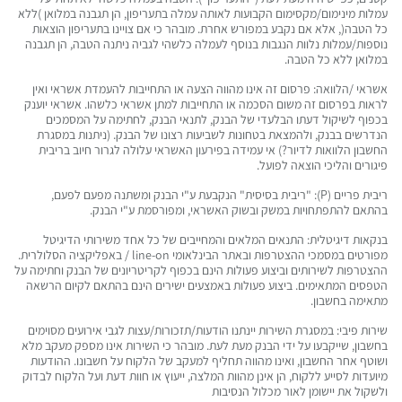
עמלות מינימום/מקסימום הקבועות לאותה עמלה בתעריפון, הן תגבנה במלואן )ללא
כל הטבה(, אלא אם נקבע במפורש אחרת. מובהר כי אם צויינו בתעריפון הוצאות
נוספות/עמלות נלוות הנגבות בנוסף לעמלה כלשהי לגביה ניתנה הטבה, הן תגבנה
במלואן ללא כל הטבה.
אשראי /הלוואה: פרסום זה אינו מהווה הצעה או התחייבות להעמדת אשראי ואין
לראות בפרסום זה משום הסכמה או התחייבות למתן אשראי כלשהו. אשראי יוענק
בכפוף לשיקול דעתו הבלעדי של הבנק, לתנאי הבנק, לחתימה על המסמכים
הנדרשים בבנק, ולהמצאת בטחונות לשביעות רצונו של הבנק. (ניתנות במסגרת
החשבון הלוואות לדיור?) אי עמידה בפירעון האשראי עלולה לגרור חיוב בריבית
פיגורים והליכי הוצאה לפועל.
ריבית פריים (P): "ריבית בסיסית" הנקבעת ע"י הבנק ומשתנה מפעם לפעם,
בהתאם להתפתחויות במשק ובשוק האשראי, ומפורסמת ע"י הבנק.
בנקאות דיגיטלית: התנאים המלאים והמחייבים של כל אחד משירותי הדיגיטל
מפורטים במסמכי ההצטרפות ובאתר הבינלאומי line-on / באפליקציה הסלולרית.
ההצטרפות לשירותים וביצוע פעולות הינם בכפוף לקריטריונים של הבנק וחתימה על
הטפסים המתאימים. ביצוע פעולות באמצעים ישירים הינם בהתאם לקיום הרשאה
מתאימה בחשבון.
שירות פיבי: במסגרת השירות יינתנו הודעות/תזכורות/עצות לגבי אירועים מסוימים
בחשבון, שייקבעו על ידי הבנק מעת לעת. מובהר כי השירות אינו מספק מעקב מלא
ושוטף אחר החשבון, ואינו מהווה תחליף למעקב של הלקוח על חשבונו. ההודעות
מיועדות לסייע ללקוח, הן אינן מהוות המלצה, ייעוץ או חוות דעת ועל הלקוח לבדוק
ולשקול את יישומן לאור מכלול הנסיבות