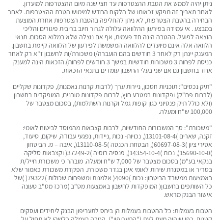
ניתן יהיה לממש את הטבת ההצטרפות עד חצי שנה מיום ההצטרפות למועדון.
לאחר תאריך זה תפקע זכאותו של הלקוח החדש למימוש הטבת ההצטרפות. לאחר
הבחירה בהטבת הצטרפות, לא ניתן להחליפה בהטבת הצטרפות אחרת המוצעת
במבצע . אי עמידה בפירעון ההלוואה עלולה לגרור חיוב בריבית פיגורים והליכי
הוצאה לפועל. ההטבה הינה חד פעמית, אף אם נוצלה שלא במלוא הסכום. תנאי
הלוואה אלה אינם מיועדים להלוואה המשמשת לפירעון של הלוואה קיימת בחשבון.
המענק יינתן רק לאחר 3 חודשים בהם הועברה/ו משכורת/ות לחשבון ז"א רק לאחר
כניסת לפחות 3 משכורות חודשיות במשך 3 חודשים לפחות).הזכאות הינה למענק
אחד בחשבון גם אם שני בעלי החשבון עומדים בתנאי הזכאות.
"תיק נכסים": תוכניות חסכון, ניירות ערך (לרבות קרנות נאמנות), פקדונות שקליים
(לרבות פח"ק) ופקדונות במטבע חוץ, לרבות פקדונות מובנים, המופקדים בחשבון
(ולא כולל תיק פנסיוני כגון קופות גמל וקרנות השתלמות), בסכום מצטבר של
100,000 ש"ח ומעלה.
"משכורת": סך המשכורות החודשיות, לרבות קצבאות מהמוסד לביטוח לאומי:
זקנה, שארים )13101-08-4(, נכויות- נכות ,ניידות, נפגעי עבודה, שיקום, סיעוד,
אסירי ציון )60697-08-3(, הבטחת הכנסה )13110-08-5(, איבה – מ. הביטחון
)15690-10-0(, נכות )14354-10-4(, פנסיה רוסיה )37249-2( וקצבאות סליקה
בנקאי בע"מ( בסכום מצטבר של 7,000 ש"ח ומעלה. מובהר כי משכורת חייל/ת
בסדיר או במסגרת שירות לאומי אינן בגדר משכורת. הפקדת משכורת כאמור שלא
באמצעות ממשרד הביטחון: נכות )4090( אלמנות ומשפחות שכולות )79322( )של
כל השותפים בחשבון( המופקדות לחשבון באמצעות מס"ב )מרכז מס"ב טעונה
אישור הבנק מראש.
הטבות בעמלות: כל ההטבות בעמלות הן ביחס לתעריפון הבנק ליחידים ועסקים
קטנים, כפי שיהיה מעת לעת ("התעריפון"). הטבה בעמלה כלשהי לא תחול על