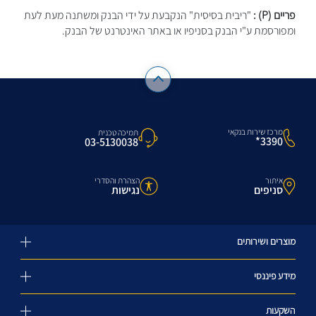
פריים (P) :
"ריבית בסיסית" הנקבעת על ידי הבנק ומשתנה מעת לעת
ומפורסמת ע"י הבנק בסניפיו או באתר האינטרנט של הבנק.
מרכז שירות בנקאי
תמיכה טכנית
3390*
03-5130038
איתור
הצהרת והסדרי
סניפים
נגישות
מוצרים ושירותים
מידע פיננסי
השקעות