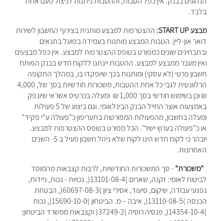
הנהוגים בבנק. אין כפל הטבות, וההטבות ניתנות לניצול פעם אחת
בלבד.
מבצע START UP:
ההצטרפות למבצע מותנית בצירוף החשבון לשירות
דואר און-ליין. הטבות המבצע מותנות בעמידה בפועל בתנאים
ובתבחינים שונים כמפורט בטופס ההצטרפות למבצע. אין כפל מבצעים
ואין מעבר ממבצע למבצע. ההטבות יינתנו ללקוח חדש בבנק הפותח
חשבון פרטי (לא עסקי) ומותנות בכך שיופקדו בו, במהלך התקופה
הרלוונטית לגבי כל אחת ההטבות, משכורות חודשיות בסך של, 4,000
₪ וכן בשימוש חודשי בסך 1,000 ₪ ומעלה בכרטיס אשראי שיונפק
באמצעות אוצר החייל הבנק הבינלאומי. וגם ביצוע של 5 פעולות
ומעלה בחשבון, מהפעולות המפורטות בתעריפון כ"פעולה ע"י פקיד"
או כ"פעולה בערוץ ישיר". הכל מפורט בטופס ההצטרפות למבצע.
יובהר כי לקוח חדש הינו לקוח שלא ניהל חשבון פעיל ב 5- השנים
האחרונות.
"משכורת"
- סך המשכורות החודשיות, לרבות קצבאות מהמוסד
לביטוח לאומי: זקנה, שארים )13101-08-4(, נכויות - נכות, ניידות,
נפגעי עבודה, שיקום, סיעוד, אסירי ציון )60697-08-3(, הבטחת
הכנסה )13110-08-5(, איבה – מ. הביטחון )15690-10-0(, נכות
)14354-10-4(, פנסיה רוסיה )37249-2( וקצבאות ממשרד הביטחון: