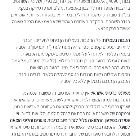
נכות ) 4090(, אלמנות ומשפחות שכולות )79322( )של כל השותפים
בחשבון( המופקדות לחשבון באמצעות מס"ב )מרכז סליקה בנקאי
בע"מ(. מובהר כי משכורת חייל/ת בסדיר או במסגרת שירות לאומי אינן
בגדר משכורת. הפקדת משכורת כאמור שלא באמצעות מס"ב טעונה
אישור הבנק מראש.
הטבות בעמלות:
כל ההטבות בעמלות הן ביחס לתעריפון הבנק
ליחידים ועסקים קטנים, כפי שיהיה מעת לעת ("התעריפון"). הטבה
בעמלה כלשהי לא תחול על עמלות מינימום/מקסימום הקבועות
לאותה עמלה בתעריפון, הן תגבנה במלואן (ללא כל הטבה), אלא אם
נקבע במפורש אחרת. מובהר כי אם צויינו בתעריפון הוצאות
נוספות/עמלות נלוות הנגבות בנוסף לעמלה כלשהי לגביה ניתנה
הטבה, הן תגבנה במלואן ללא כל הטבה.
אשראי וכרטיסי אשראי:
אין לראות הפרסום זה משום הסכמה או
התחייבות למתן המוצר ולמתן אשראי כלשהו. אשראי וכרטיסי אשראי
יוענקו בכפוף לשיקול דעת הבנק ולהמצאת בטחונות לשביעות רצונו,
ובמקרה של משכנתא, גם בהתאם לנהלים למתן הלוואות לדיור.
אי
עמידה בפירעון ההלוואה עלול לגרור חיוב בריבית פיגורים והליכי הוצאה
לפועל
. ההטבות בכרטיסי האשראי הינן באחריות חברות כרטיסי אשראי
וכפופות לתנאי המועדונים של החברות המתפרסמים באתרי החברות.