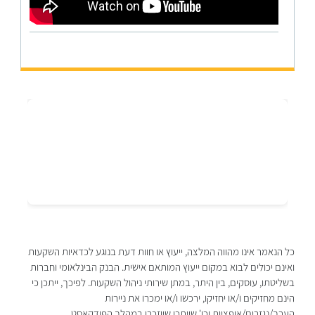
כל הנאמר אינו מהווה המלצה, ייעוץ או חוות דעת בנוגע לכדאיות השקעות
ואינם יכולים לבוא במקום ייעוץ המותאם אישית. הבנק הבינלאומי וחברות
בשליטתו, עוסקים, בין היתר, במתן שירותי ניהול השקעות. לפיכך, ייתכן כי
הינם מחזיקים ו/או יחזיקו, ירכשו ו/או ימכרו את ניירות
הערך/נגזרים/אופציות וכו' שייתכן שיוזכרו במהלך הפודקאסט.