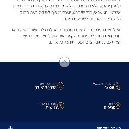
ולמתן אשראי כלשהו בפרט, ככל שמדובר במוצר/שירות הכרוך במתן
אשראי. האשראי, ככל שיידרש, יוענק בכפוף לשיקול דעת הבנק
ולהמצאת ביטחונות לשביעות רצונו.
אין לראות בפרסום זה משום הסכמה או המלצה לכדאיות השקעה או
חוות דעת בנוגע לכדאיות השקעה ואינו יכול לבוא במקום ייעוץ
המותאם לנתוניו, צרכיו ומטרותיו של כל אדם.
מרכז שירות בנקאי
תמיכה טכנית
3390*
03-5130038
איתור
הצהרת והסדרי
סניפים
נגישות
מוצרים ושירותים