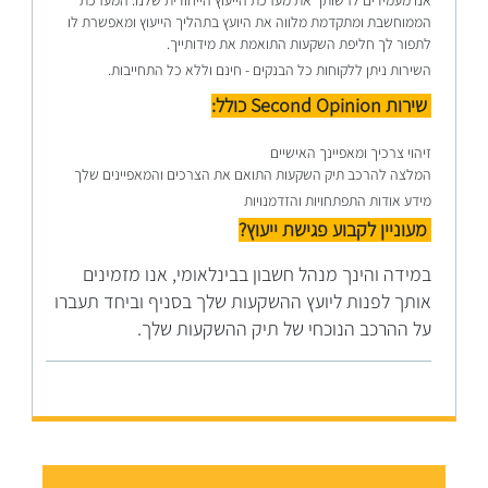
אנו מעמידים לרשותך את מערכת הייעוץ הייחודית שלנו. המערכת
הממוחשבת ומתקדמת מלווה את היועץ בתהליך הייעוץ ומאפשרת לו
לתפור לך חליפת השקעות התואמת את מידותייך.
השירות ניתן ללקוחות כל הבנקים - חינם וללא כל התחייבות.
שירות Se
cond Opinion כולל:
זיהוי צרכיך ומאפיינך האישיים
המלצה להרכב תיק השקעות התואם את הצרכים והמאפיינים שלך
מידע אודות התפתחויות והזדמנויות
מעוניין לקבוע פגישת ייעוץ?
במידה והינך מנהל חשבון בבינלאומי, אנו מזמינים
אותך לפנות ליועץ ההשקעות שלך בסניף וביחד תעברו
על ההרכב הנוכחי של תיק ההשקעות שלך.