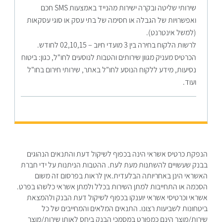
שירותי שליטה ובקרה ישירות מהנייד באמצעות SMS חכם
ואפשרויות של הגבלה או חסימה של בתי עסק או סוגי עסקאות
(למשל אינטרנט).
לרשות הלקוח בחירה בין 3 מועדי חיוב – 02,10,15 לחודש.
הכרטיס מעניק מגוון שירותים והטבות לנוסעים לחו"ל, כגון: ביטוח
נסיעות, מידע ללקוח הנוסע לחו"ל באתר, שירותי חירום בחו"ל
ועוד.
הנפקת כרטיס אשראי הינה בכפוף לשיקול דעת והתנאים הנהוגים
בבנק שעשויים להשתנות מעת לעת. ההטבות הניתנות על ידי חברת
האשראי הינן באחריותה הבלעדית.אין לראות בפרסום זה משום
הסכמה או התחייבות למתן השירות בכלל ולמתן אשראי כלשהו בפרט.
אשראי וכרטיסי אשראי יוענקו בכפוף לשיקול דעת הבנק ולהמצאת
ביטחונות לשביעות רצונו. התנאים המלאים והמחייבים של כל
שירות/מוצר הינם כמפורט במסמכי הבנק ביחס לאותו שירות/מוצר