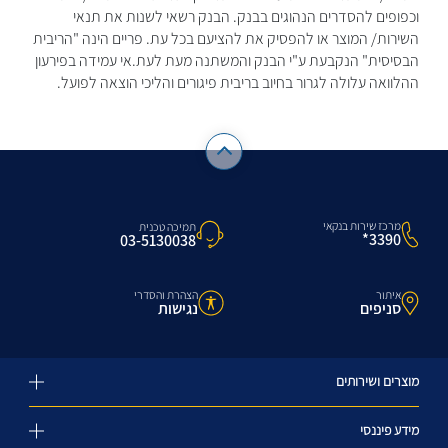
וכפופים להסדרים הנהוגים בבנק. הבנק רשאי לשנות את תנאי
השירות/ המוצר או להפסיק את להציעם בכל עת. פריים הינה "הריבית
הבסיסית" הנקבעת ע"י הבנק והמשתנה מעת לעת.אי עמידה בפירעון
ההלוואה עלולה לגרור בחיוב בריבית פיגורים והליכי הוצאה לפועל.
מרכז שירות בנקאי
תמיכה טכנית
3390*
03-5130038
איתור
הצהרת והסדרי
סניפים
נגישות
מוצרים ושירותים
מידע פיננסי