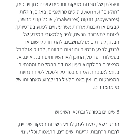
ופעולתן של תוכנות מזיקות וגורמים עוינים כגון וירוסים,
"תולעים" (worms), סוסים טרויאניים, באגים, רוגלות
(spywares), נוזקות (malwares), או כל קודי מחשב,
קבצים או תוכנות אחרות אשר עשויים לפגוע בפרטיותך,
לצותת לתעבורת הרשת, לפרוץ למאגרי המידע של
הבנק, לשרתים או למחשבים, להתחזות ליישום או
לבנק, לבצע תרמיות והונאות מקוונות, להזיק או לחבל
בפעילות הפורטל, התוכן ו/או השירותים הבנקאיים. אנו
מפצירים בך לקרוא בעיון את דף ההמלצות וההנחיות
בנוגע לאבטחת המידע בפורטל ולפעול לפי ההנחיות
המפורטות בו. אין באמור לעיל כדי לגרוע מאחריותו של
מי מהצדדים.
8.שינויים בפורטל ובתנאי השימוש
הבנק רשאי, מעת לעת, לבצע בשירות המקוון שינויים,
לרבות הרחבות, גריעות, שיפורים, התאמות וכל שינוי