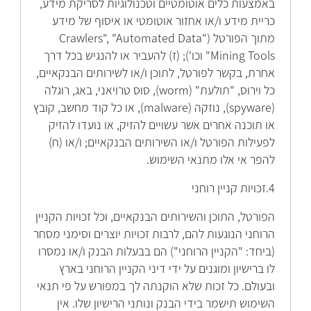
באמצעות כלים אוטומטיים וטכנולוגיות לסריקת מידע,
כריית מידע ו/או אחזור אוטומטי או איסוף של מידע
מתוך הפורטל ("Crawlers", "Automated Data
Mining Tools" וכו'); (ז) להעביר או להנגיש בכל דרך
אחרת, בקשר לפורטל, לתוכן ו/או לשירותים הבנקאיים,
כל וירוס, "תולעת" (worm), סוס טרויאני, באג, רוגלה
(spyware), נוזקה (malware), או כל קוד מחשב, קובץ
או תוכנה אחרים אשר עשויים להזיק, או נועדו להזיק
לפעילות הפורטל ו/או השירותים הבנקאיים; ו/או (ח)
להפר אי אלו מתנאי השימוש.
4.זכויות קניין רוחני
הפורטל, התוכן והשירותים הבנקאיים, וכל זכויות הקניין
הרוחני הנוגעות להם, לרבות זכויות יוצרים וסימני מסחר
(ביחד: "הקניין הרוחני") הם בבעלות הבנק ו/או נמסרו
לו ברישיון ומוגנים על ידי דיני הקניין הרוחני בארץ
ובעולם. כל זכות שלא הוקנתה לך במפורש על פי תנאי
השימוש תישמר בידי הבנק ונותני הרישיון שלו. אין