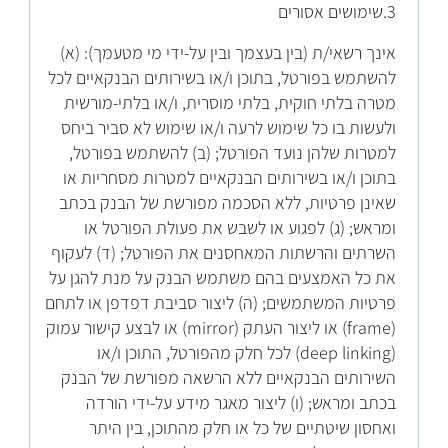
3.שימושים אסורים
אינך רשאי/ת (בין בעצמך ובין על-ידי מי מטעמך): (א)
להשתמש בפורטל, בתוכן ו/או בשירותים הבנקאיים לכל
מטרה בלתי חוקית, בלתי מוסרית, ו/או בלתי-מורשית
ולעשות בו כל שימוש לרעה ו/או שימוש לא סביר ביחס
למטרות שלהן נועד הפורטל; (ב) להשתמש בפורטל,
בתוכן ו/או בשירותים הבנקאיים למטרות מסחריות או
שאינן פרטיות, ללא הסכמה מפורשת של הבנק בכתב
ומראש; (ג) לפגוע או לשבש את פעולת הפורטל או
השרתים והרשתות המאחסנים את הפורטל; (ד) לעקוף
את כל האמצעים בהם משתמש הבנק על מנת להגן על
פרטיות המשתמשים; (ה) ליצור סביבת דפדפן או לתחם
(frame) או ליצור העתק (mirror) או לבצע קישור עמוק
(deep linking) לכל חלק מהפורטל, התוכן ו/או
השירותים הבנקאיים ללא הרשאה מפורשת של הבנק
בכתב ומראש; (ו) ליצור מאגר מידע על-ידי הורדה
ואחסון שיטתיים של כל או חלק מהתוכן, בין היתר