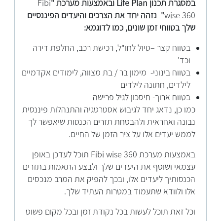
במסגרת תכנון Life Plan ובאמצעות מערכת "
Fibi
wise 360
" נזהה יחד את הצרכים והיעדים הפיננסיים
שלך בטווחי זמן שונים, כמו לדוגמא:
בטווח קצר –טיול לחו"ל, רכישת רכב, החלפת דירה
וכד'
בטווח בינוני- מימון בר / בת מצווה, לימודים אקדמיים
לילדים, חתונה לילדים
בטווח ארוך- חיסכון לגיל פרישה
כמו כן, נדאג יחד לגיבוש אסטרטגיה והתנהלות פיננסית
נבונה ואחראית ולהבטחת תזרים הכנסות שיאפשר לך
לממש יעדים אלו על ציר הזמן של החיים.
באמצעות מערכת Fibi wise 360 תוכל לעדכן באופן
עצמאי ושוטף את היעדים שלך ולבצע התאמות בתזרים
הכנסותיך ליעדים אלו, ובכך להפיק את המרב מנכסים
אלו ולוודא שתעמוד במטרות העתיד שלך.
וכל זאת תוכל לעשות בכל נקודת זמן ובכל מקום פשוט