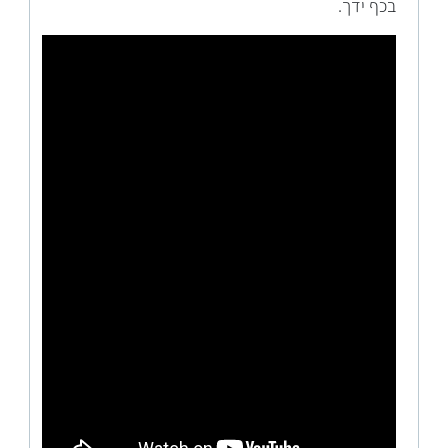
בכף ידך.