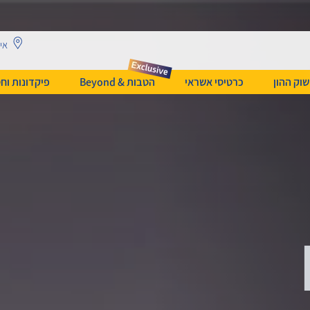
אית
שוק ההון
כרטיסי אשראי
הטבות & Beyond
פיקדונות וח
עלה