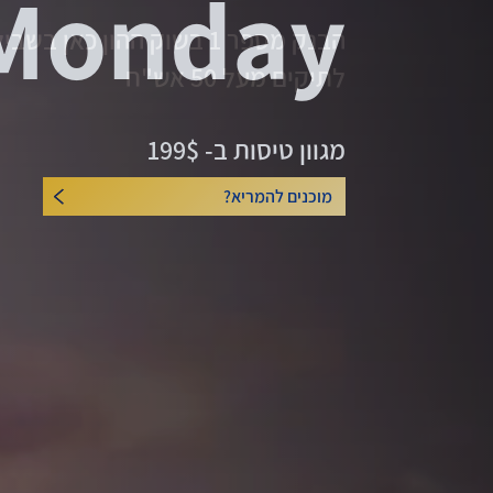
הבנק מספר 1 בשוק ההון כאן
לתיקים מעל 50 אש"ח
לייעוץ השקעות
מגוון טיסות ב- 199$